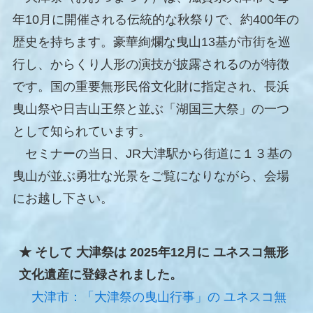
年10月に開催される伝統的な秋祭りで、約400年の
歴史を持ちます。豪華絢爛な曳山13基が市街を巡
行し、からくり人形の演技が披露されるのが特徴
です。国の重要無形民俗文化財に指定され、長浜
曳山祭や日吉山王祭と並ぶ「湖国三大祭」の一つ
として知られています。
セミナーの当日、JR大津駅から街道に１３基の
曳山が並ぶ勇壮な光景をご覧になりながら、会場
にお越し下さい。
★ そして 大津祭は 2025年12月に ユネスコ無形
文化遺産に登録されました。
大津市：「大津祭の曳山行事」の ユネスコ無