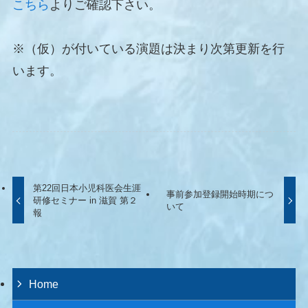
こちら
よりご確認下さい。
※（仮）が付いている演題は決まり次第更新を行
います。
第22回日本小児科医会生涯
事前参加登録開始時期につ
研修セミナー in 滋賀 第２
いて
報
Home